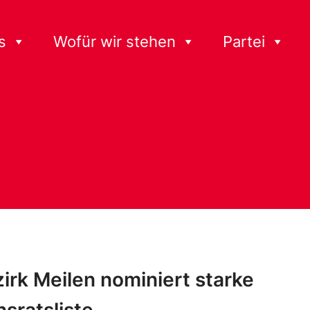
s
Wofür wir stehen
Partei
irk Meilen nominiert starke