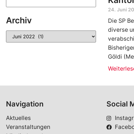
Kanton
24. Juni 2
Archiv
Die SP Be
diverse u
verabschi
Bisherige
Göldi (Me
Weiterles
Navigation
Social 
Aktuelles
Instag
Veranstaltungen
Faceb