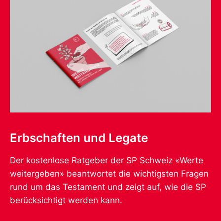
Erbschaften und Legate
Der kostenlose Ratgeber der SP Schweiz «Werte
weitergeben» beantwortet die wichtigsten Fragen
rund um das Testament und zeigt auf, wie die SP
berücksichtigt werden kann.