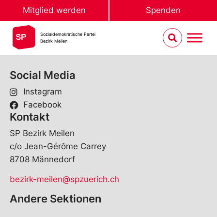
Mitglied werden
Spenden
Sozialdemokratische Partei
Bezirk Meilen
Social Media
Instagram
Facebook
Kontakt
SP Bezirk Meilen
c/o Jean-Gérôme Carrey
8708 Männedorf
bezirk-meilen@spzuerich.ch
Andere Sektionen